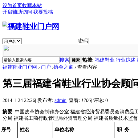
设为首页
收藏本站
开启辅助访问
我要投稿
密码
搜索
热搜:
福建鞋业
行业综述
搜索
福建鞋业门户网
›
门户
›
协会之窗
›
查看内容
第三届福建省鞋业行业协会顾
2014-1-24 22:26
|
发布者:
admin
|
查看:
1706
|
评论: 0
摘要
: 中国皮革协会制鞋办公室 福建省经济贸易委员会消费品
分局 福建省工商行政管理局外资管理分局 福建省质量技术监督局
序号
姓名
单位名称
职
务