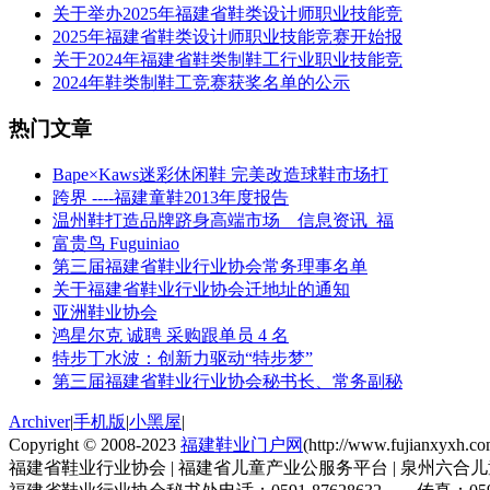
关于举办2025年福建省鞋类设计师职业技能竞
2025年福建省鞋类设计师职业技能竞赛开始报
关于2024年福建省鞋类制鞋工行业职业技能竞
2024年鞋类制鞋工竞赛获奖名单的公示
热门文章
Bape×Kaws迷彩休闲鞋 完美改造球鞋市场打
跨界 ----福建童鞋2013年度报告
温州鞋打造品牌跻身高端市场__信息资讯_福
富贵鸟 Fuguiniao
第三届福建省鞋业行业协会常务理事名单
关于福建省鞋业行业协会迁地址的通知
亚洲鞋业协会
鸿星尔克 诚聘 采购跟单员 4 名
特步丁水波：创新力驱动“特步梦”
第三届福建省鞋业行业协会秘书长、常务副秘
Archiver
|
手机版
|
小黑屋
|
Copyright © 2008-2023
福建鞋业门户网
(http://www.fujianxyxh.
福建省鞋业行业协会 | 福建省儿童产业公服务平台 | 泉州六合儿