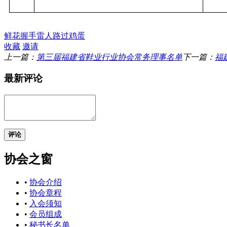
鲜花
握手
雷人
路过
鸡蛋
收藏
邀请
上一篇：
第三届福建省鞋业行业协会常务理事名单
下一篇：
福
最新评论
评论
协会之窗
•
协会介绍
•
协会章程
•
入会须知
•
会员组成
•
秘书长名单