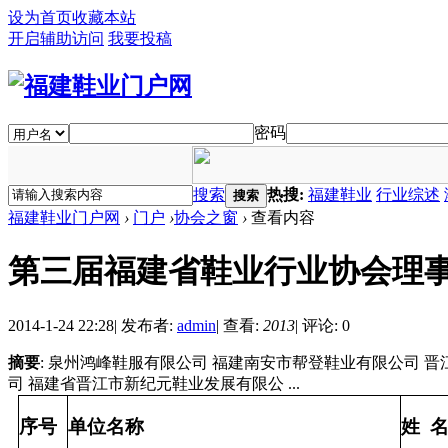
设为首页
收藏本站
开启辅助访问
我要投稿
密码
搜索
热搜:
福建鞋业
行业综述
搜索
福建鞋业门户网
›
门户
›
协会之窗
›
查看内容
第三届福建省鞋业行业协会理
2014-1-24 22:28
|
发布者:
admin
|
查看:
2013
|
评论: 0
摘要
: 泉州鸿峰鞋服有限公司 福建南安市帮登鞋业有限公司 
司 福建省晋江市新纪元鞋业发展有限公 ...
序号
单位名称
姓