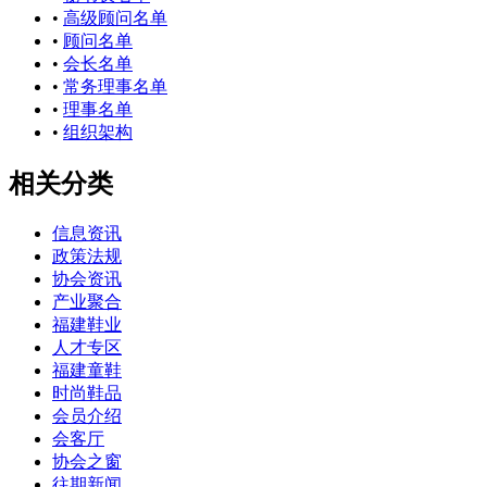
•
高级顾问名单
•
顾问名单
•
会长名单
•
常务理事名单
•
理事名单
•
组织架构
相关分类
信息资讯
政策法规
协会资讯
产业聚合
福建鞋业
人才专区
福建童鞋
时尚鞋品
会员介绍
会客厅
协会之窗
往期新闻