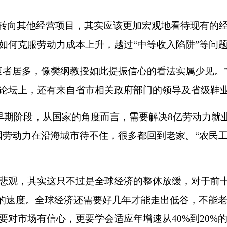
转向其他经营项目，其实应该更加宏观地看待现有的
如何克服劳动力成本上升，越过
“
中等收入陷阱
”
等问
衰者居多，像
樊纲
教授如此提振信心的看法实属少见。
论坛上，还有来自省市相关政府部门的领导及省级鞋
早期阶段，从国家的角度而言，需要解决
8
亿劳动力就
国劳动力在沿海城市待不住，很多都回到老家。
“
农民
悲观，其实这只不过是全球经济的整体放缓，对于前
的速度。全球经济还需要好几年才能走出低谷，不能
要对市场有信心，更要学会适应年增速从
40%
到
20%