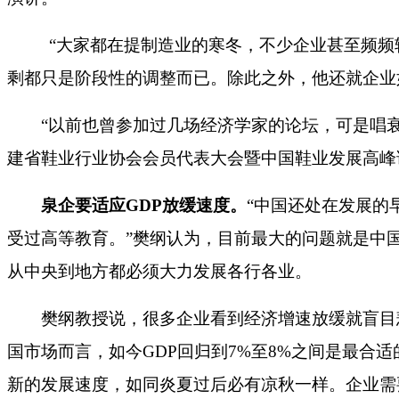
“
大家都在提制造业的寒冬，不少企业甚至频频
剩都只是阶段性的调整而已。除此之外，他还就企业
“
以前也曾参加过几场经济学家的论坛，可是唱
建省鞋业行业协会会员代表大会暨中国鞋业发展高峰
泉企要适应
GDP
放缓速度。
“
中国还处在发展的
受过高等教育。
”
樊纲认为，目前最大的问题就是中
从中央到地方都必须大力发展各行各业。
樊纲
教授说，很多企业看到经济增速放缓就盲目
国市场而言，如今
GDP
回归到
7%
至
8%
之间是最合适
新的发展速度，如同炎夏过后必有凉秋一样。企业需