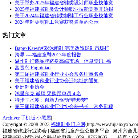
关于举办2025年福建省鞋类设计师职业技能竞
2025年福建省鞋类设计师职业技能竞赛开始报
关于2024年福建省鞋类制鞋工行业职业技能竞
2024年鞋类制鞋工竞赛获奖名单的公示
热门文章
Bape×Kaws迷彩休闲鞋 完美改造球鞋市场打
跨界 ----福建童鞋2013年度报告
温州鞋打造品牌跻身高端市场__信息资讯_福
富贵鸟 Fuguiniao
第三届福建省鞋业行业协会常务理事名单
关于福建省鞋业行业协会迁地址的通知
亚洲鞋业协会
鸿星尔克 诚聘 采购跟单员 4 名
特步丁水波：创新力驱动“特步梦”
第三届福建省鞋业行业协会秘书长、常务副秘
Archiver
|
手机版
|
小黑屋
|
Copyright © 2008-2023
福建鞋业门户网
(http://www.fujianxyxh.
福建省鞋业行业协会 | 福建省儿童产业公服务平台 | 泉州六合儿
福建省鞋业行业协会秘书处电话：0591-87628632 传真：0591-8