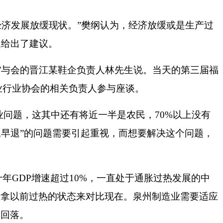
经济发展放缓现状。
”
樊纲认为，经济放缓或是生产过
题给出了建议。
”
与会的晋江某鞋企负责人
林
先生说。当天的第三届福
业行业协会的相关负责人参与座谈。
业问题，这其中还有将近一半是农民，
70%
以上没有
工早退
”
的问题需要引起重视，而想要解决这个问题，
十年
GDP
增速超过
10%
，一直处于通胀过热发展的中
老拿以前过热的状态来对比现在。泉州制造业需要适应
的回落。